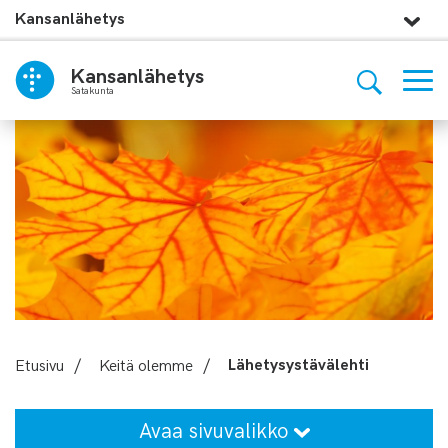
Kansanlähetys
Kansanlähetys
Satakunta
Etusivu
/
Keitä olemme
/
Lähetysystävälehti
Avaa sivuvalikko