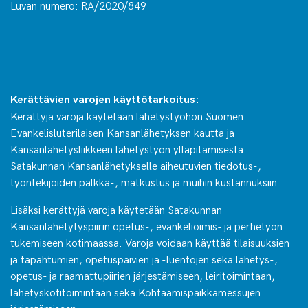
Luvan numero: RA/2020/849
Kerättävien varojen käyttötarkoitus:
Kerättyjä varoja käytetään lähetystyöhön Suomen
Evankelisluterilaisen Kansanlähetyksen kautta ja
Kansanlähetysliikkeen lähetystyön ylläpitämisestä
Satakunnan Kansanlähetykselle aiheutuvien tiedotus-,
työntekijöiden palkka-, matkustus ja muihin kustannuksiin.
Lisäksi kerättyjä varoja käytetään Satakunnan
Kansanlähetytyspiirin opetus-, evankelioimis- ja perhetyön
tukemiseen kotimaassa. Varoja voidaan käyttää tilaisuuksien
ja tapahtumien, opetuspäivien ja -luentojen sekä lähetys-,
opetus- ja raamattupiirien järjestämiseen, leiritoimintaan,
lähetyskotitoimintaan sekä Kohtaamispaikkamessujen