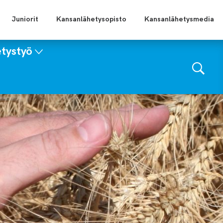
Juniorit
Kansanlähetysopisto
Kansanlähetysmedia
tystyö