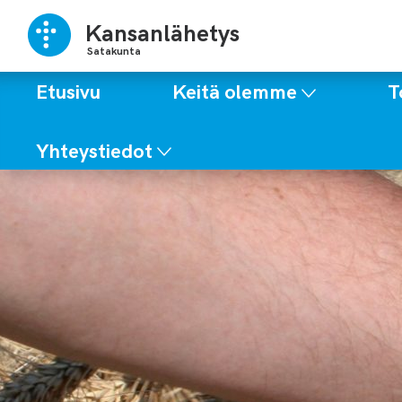
Kansanlähetys
Satakunta
Etusivu
Keitä olemme
T
Yhteystiedot