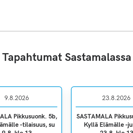
Tapahtumat Sastamalassa
9.8.2026
23.8.2026
LA Pikkusuonk. 5b,
SASTAMALA Pikkusu
ämälle -tilaisuus, su
Kyllä Elämälle -ju
9.8. klo 13
23.8. klo 1