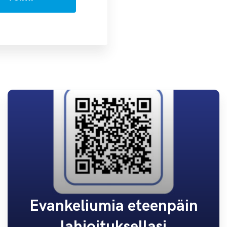
Evankeliumia eteenpäin
lahjoituksellasi