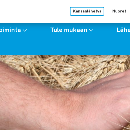
Kansanlähetys
Nuoret
oiminta
Tule mukaan
Lähe