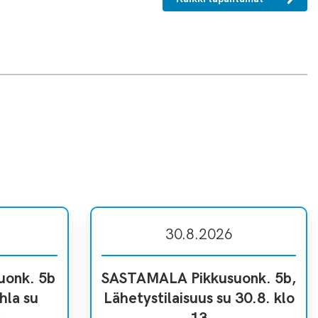
30.8.2026
onk. 5b
SASTAMALA Pikkusuonk. 5b,
hla su
Lähetystilaisuus su 30.8. klo
3
13